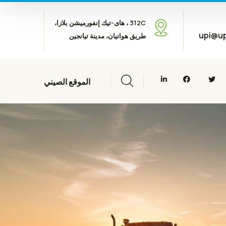
312C ، هاى-تيك إنفورميشن بلازا،
upi@up
طريق هواتيان، مدينة تيانجين
الموقع الصيني