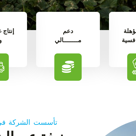
ؤهلة
دعم
إنتاج 
افسية
مــــــــالي
و
تأسست الشركة في م