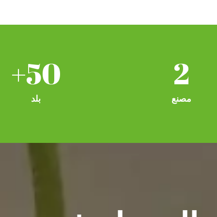
+
50
2
مصنع
بلد