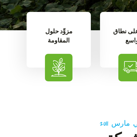
على نطاق
مزوِّد حلول
اسع
المقاومة
ارس 2011