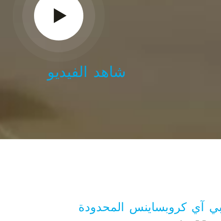
شاهد الفيديو
ي آي كروبساينس المحدودة