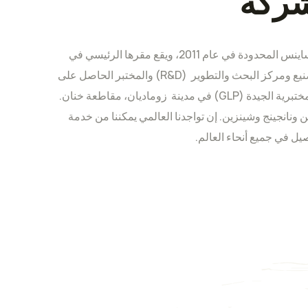
شركة
تأسست شركة يو بي آي كروبساينس المحدودة في عام 2011، ويقع مقرها الرئيسي في
مدينة تيانجين وتقع مرافق التصنيع ومركز البحث والتطوير (R&D) والمختبر الحاصل على
شهادة الامتثال بالممارسات المختبرية الجيدة (GLP) في مدينة زوماديان، مقاطعة خنان.
 ونانجينج وشينزين. إن تواجدنا العالمي يمكننا من خدمة
يل في جميع أنحاء العالم.