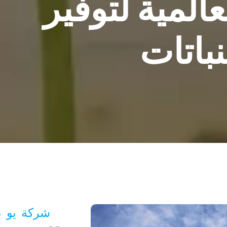
عالمية لتوفير
باتات
شركة يو ب