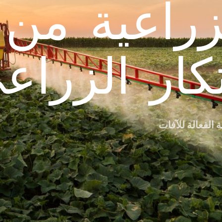
لزراعية من
تكار الزراع
 الفعالة للآفات